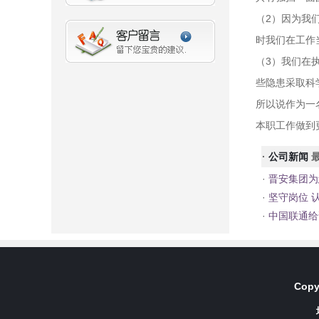
（2）因为我
时我们在工作
（3）我们在
些隐患采取科
所以说作为一
本职工作做到
·
公司新闻
最
·
晋安集团为
·
坚守岗位 
·
中国联通给
Copy