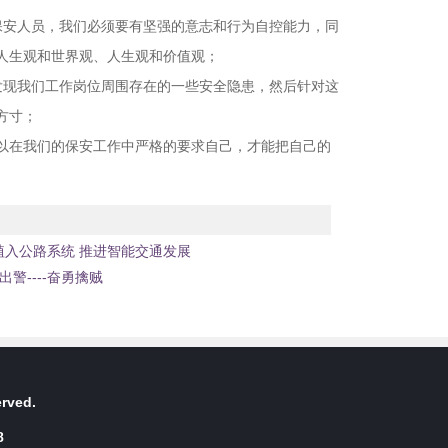
保安人员，我们必须要有坚强的意志和行为自控能力，同
人生观和世界观、人生观和价值观；
发现我们工作岗位周围存在的一些安全隐患，然后针对这
方寸；
以在我们的保安工作中严格的要求自己，才能把自己的
植入公路系统 推进智能交通发展
警----奋勇擒贼
rved.
8