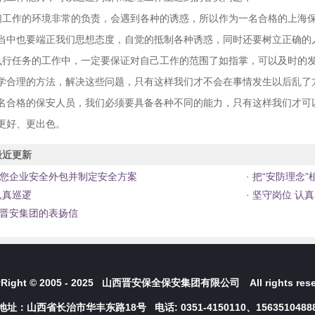
们工作的环境非常的负责，会遇到各种的诱惑，所以作为一名合格的上海
当中也要端正我们思想态度，自觉的抵制各种诱惑，同时还要树立正确的
执行任务的工作中，一定要保证对自己工作的范围了如指掌，可以及时的
学合理的方法，解决这些问题，只有这样我们才不会在事情发生以后乱了
名合格的保安人员，我们必须要具备各种不同的能力，只有这样我们才可
更好、更出色。
近更新
您企业安全外包并制定安全方案
·
把“安防理念”
认真巡逻
·
坚守岗位 认真出
晋安集团的表扬信
Right © 2005 - 2025
山西晋安保全保安集团有限公司
All rights rese
地址：山西省长治市华丰东路18号 电话: 0351-4150110、1563510488