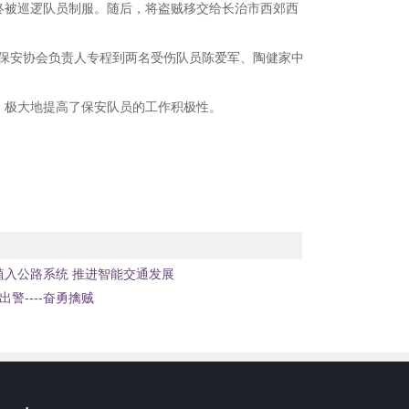
终被巡逻队员制服。随后，将盗贼移交给长治市西郊西
市保安协会负责人专程到两名受伤队员陈爱军、陶健家中
。极大地提高了保安队员的工作积极性。
植入公路系统 推进智能交通发展
警----奋勇擒贼