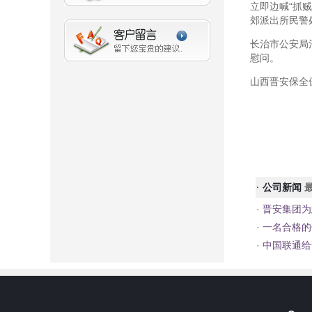
立即边喊“抓
郊派出所民警
长治市公安局
慰问。
山西晋安保全
山西晋安
二0一
·
公司新闻
最
·
晋安集团为
·
一名合格的
·
中国联通给