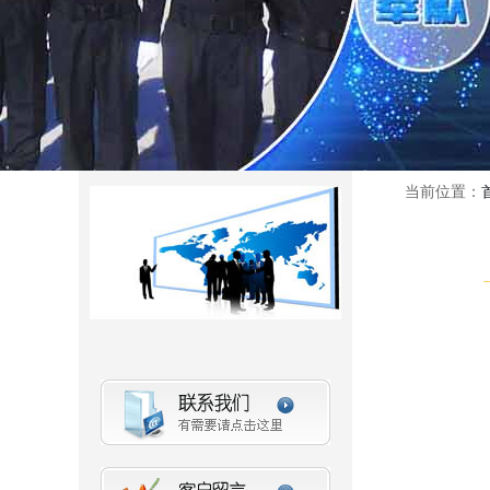
当前位置：