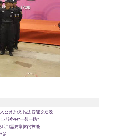
植入公路系统 推进智能交通发
业服务好“一带一路”
安我们需要掌握的技能
巡逻