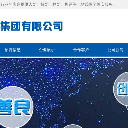
各行业的客户提供人防、技防、物防、押运等一站式保全保安服务。
招聘信息
企业展示
合作客户
公司新闻