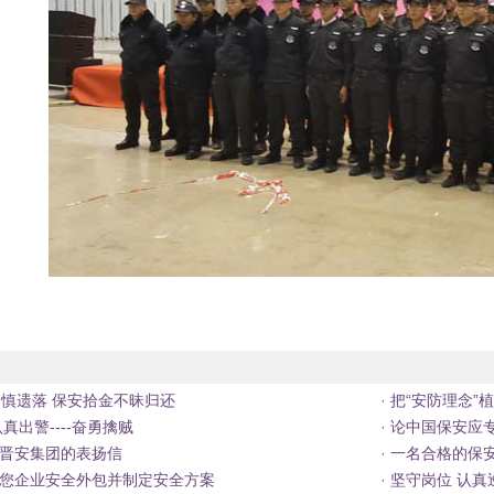
不慎遗落 保安拾金不昧归还
·
把“安防理念”
真出警----奋勇擒贼
·
论中国保安应专
晋安集团的表扬信
·
一名合格的保
您企业安全外包并制定安全方案
·
坚守岗位 认真